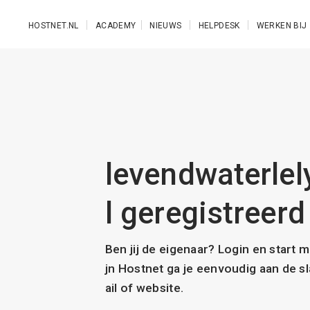
Ga naar de hoofdinhoud
HOSTNET.NL
ACADEMY
NIEUWS
HELPDESK
WERKEN BIJ
levendwaterlely
l geregistreerd
Ben jij de eigenaar? Login en start 
jn Hostnet ga je eenvoudig aan de 
ail of website.